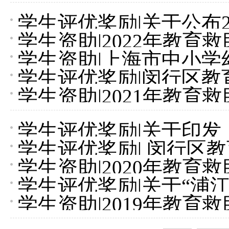
学生评优奖励
|
关于公布2
学生资助
|
2022年教育
（高中、中等职业学校
学生资助
|
上海市中小学
级推选结果的通知
学生评优奖励
|
闵行区教
法
学生资助
|
2021年教育
关于开展2021-202
校）三好学生、优秀学
学生评优奖励
|
关于印发
学生评优奖励
|
闵行区教
行区精神文明建设委员
学生资助
|
2020年教育
会关于开展2020-20
关于开展2020--202
学生评优奖励
|
关于“浦江
学校）三好学生、优秀
学生资助
|
2019年教育
少年（美德少年）”推
法治专题书画作品征集