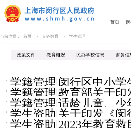
无障碍操作说明
跳转到网站导航区
跳转到主要内容区域
首页
闵
当前位置：
首页
>
义务教育
>
学生管理
政策文件
教育概况
民办学校信息
财务信
学籍管理
|
闵行区中小学
学籍管理
|
教育部关于印
（2025学年修订）
学籍管理
|
适龄儿童、少
通知
学生资助
|
关于印发《闵
休学审批办事指南
学生资助
|
2023年教育
管理实施细则》的通知