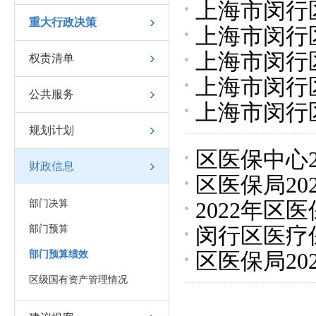
上海市闵行
重大行政决策
上海市闵行
效目标汇总
上海市闵行
权责清单
总表
上海市闵行
目标汇总表
公共服务
上海市闵行
规划计划
自评表
区医保中心
财政信息
区医保局2
2022年
部门决算
闵行区医疗
部门预算
区医保局2
部门预算绩效
他财政收支
区级国有资产管理情况