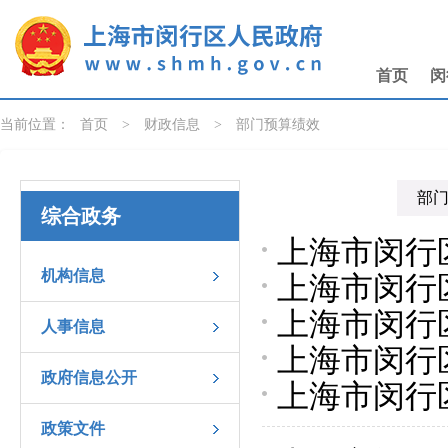
无障碍操作说明
跳转到网站导航区
跳转到主要内容区域
首页
闵
当前位置：
首页
>
财政信息
>
部门预算绩效
部
综合政务
上海市闵行
机构信息
上海市闵行
效目标汇总
上海市闵行
总表
人事信息
上海市闵行
目标汇总表
政府信息公开
上海市闵行
政策文件
自评表