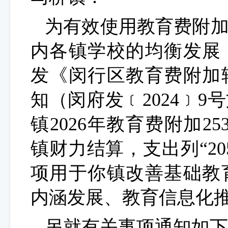
为有效使用教育费附
内各镇学校的均衡发展
发《闵行区教育费附加
知（闵府发﹝
2024
﹞
9
号
镇
2026
年教育费附加
25
镇财力结算，支出列“
20
项用于你镇改善基础教
内涵发展、教育信息化
另就有关事项通知如下