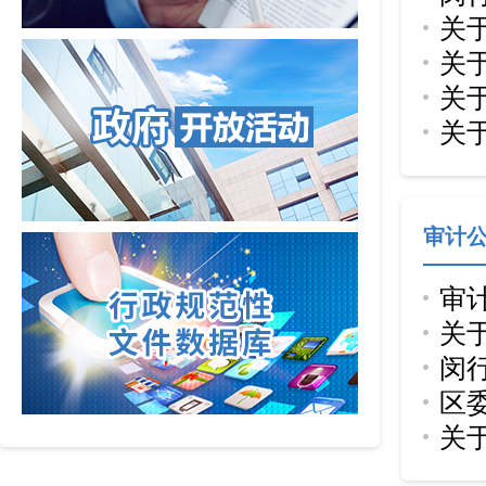
关
业
关
知
关
知
关
知
知
审计
审
关
闵
情
区
关
其