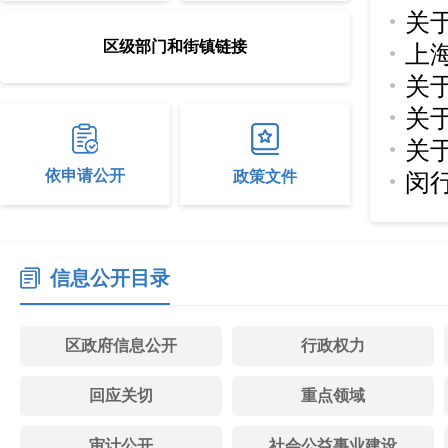
关
区级部门和街镇链接
上
展
关
监闵
关
公
关
定
依申请公开
政策文件
闵
定
规
信息公开目录
区政府信息公开
行政权力
回应关切
重点领域
审计公开
社会公益事业建设