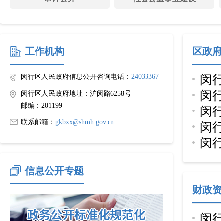
工作机构
区政
闵行区人民政府信息公开咨询电话：
24033367
闵
闵
闵行区人民政府地址：沪闵路6258号
规
邮编：201199
闵
划
联系邮箱：
gkbxx@shmh.gov.cn
闵
划
闵
行
划
信息公开专题
财政
闵