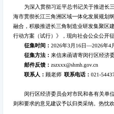
为深入贯彻习近平总书记关于推进长
海市贯彻长江三角洲区域一体化发展规划
融合，积极推进长三角制造业研发集聚区
行动方案（试行）》
，现向社会公众公开
征集时间：
202
6
年
3
月
16
日
—202
6
年
4
征集方法：
来信来函请寄闵行区经济
邮件反馈：
zszxxx@shmh.gov.cn
联系人：
顾
老师
联系电话：
021-
5443
闵行区经济委员会对市民和各有关单
则和要求的意见建议予以归类采纳。热忱