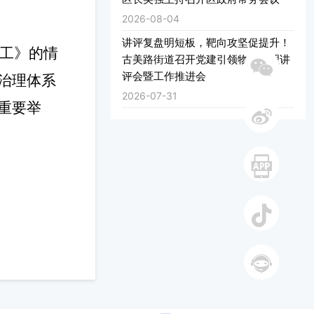
2026-08-04
讲评复盘明短板，靶向攻坚促提升！
分工》的情
古美路街道召开党建引领物业治理讲
评会暨工作推进会
治理体系
2026-07-31
微信
重要举
微博
手机
抖音
智能答