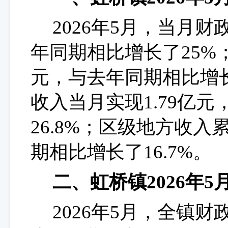
202
6
年
5
月，当月财
年同期相比增长了
25
%
元，与去年同期相比增
收入当月实现
1.79
亿元
26.8
%；区级地方收入
期相比增长了
16.7
%。
二、虹桥镇
202
6
年
5
202
6
年
5
月，全镇财