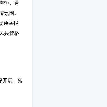
声势。通
传氛围。
畅通举报
民共管格
序开展、落