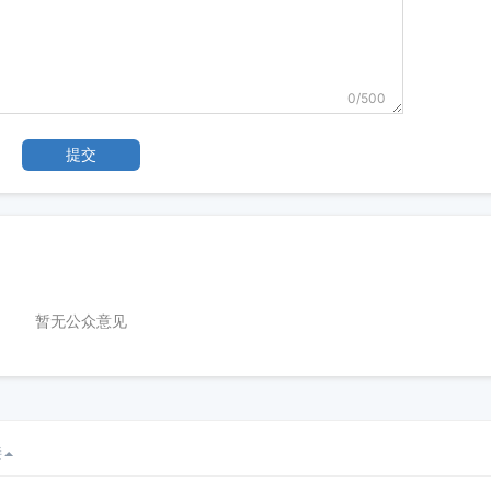
0
/500
提交
暂无公众意见
接