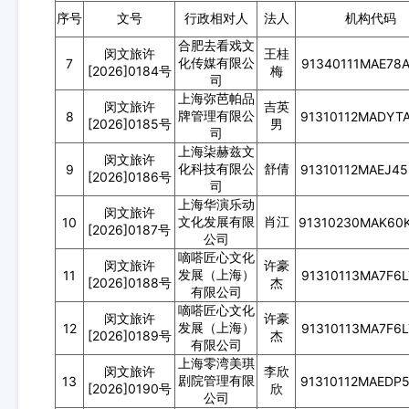
序号
文号
行政相对人
法人
机构代码
合肥去看戏文
闵文旅许
王桂
化传媒有限公
7
91340111MAE78
[2026]0184号
梅
司
上海弥芭帕品
闵文旅许
吉英
牌管理有限公
8
91310112MADYT
[2026]0185号
男
司
上海柒赫兹文
闵文旅许
化科技有限公
舒倩
9
91310112MAEJ4
[2026]0186号
司
上海华演乐动
闵文旅许
文化发展有限
肖江
10
91310230MAK60
[2026]0187号
公司
嘀嗒匠心文化
闵文旅许
许豪
发展（上海）
11
91310113MA7F6
[2026]0188号
杰
有限公司
嘀嗒匠心文化
闵文旅许
许豪
发展（上海）
12
91310113MA7F6
[2026]0189号
杰
有限公司
上海零湾美琪
闵文旅许
李欣
剧院管理有限
13
91310112MAEDP
[2026]0190号
欣
公司