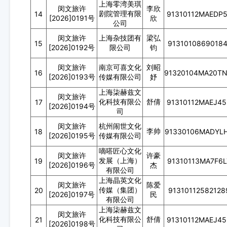
上海零湾美琪
闵文旅许
李欣
剧院管理有限
14
91310112MAEDP
[2026]0191号
欣
公司
闵文旅许
上海杂技团有
梁弘
15
91310108690184
[2026]0192号
限公司
钧
闵文旅许
南京可喜文化
刘昭
16
91320104MA20T
[2026]0193号
传媒有限公司
妤
上海柒赫兹文
闵文旅许
化科技有限公
舒倩
17
91310112MAEJ4
[2026]0194号
司
闵文旅许
杭州闹世文化
李帅
18
91330106MADYL
[2026]0195号
传媒有限公司
嘀嗒匠心文化
闵文旅许
许豪
发展（上海）
19
91310113MA7F6
[2026]0196号
杰
有限公司
上海晶英文化
闵文旅许
陈爱
传媒（集团）
20
91310112582128
[2026]0197号
民
有限公司
上海柒赫兹文
闵文旅许
化科技有限公
舒倩
21
91310112MAEJ4
[2026]0198号