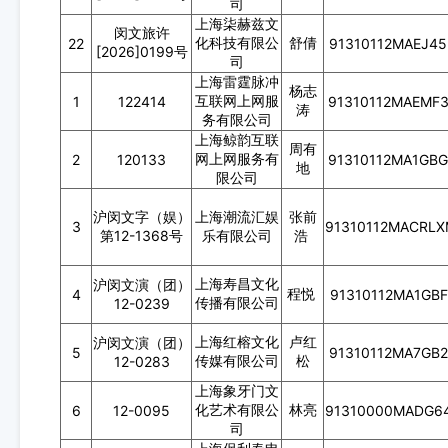
司
上海柒赫兹文
闵文旅许
化科技有限公
舒倩
22
91310112MAEJ4
[2026]0199号
司
上海雷霆脉冲
杨志
互联网上网服
1
122414
91310112MAEMF
涛
务有限公司
上海鲸韵互联
周有
网上网服务有
2
120133
91310112MA1GB
地
限公司
沪闵文字（娱）
上海潮流汇娱
张前
3
91310112MACRL
第12-1368号
乐有限公司
浩
上海寿昌文化
沪闵文演（团）
程悦
4
91310112MA1GB
传播有限公司
12-0239
上海红榕文化
卢红
沪闵文演（团）
5
91310112MA7GB
传媒有限公司
松
12-0283
上海象牙门文
化艺术有限公
林亮
6
12-0095
91310000MADG6
司