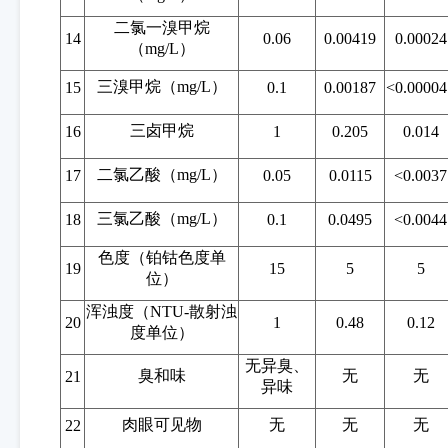
二氯一溴甲烷
14
0.06
0.00419
0.00024
（
mg/L）
三溴甲烷
（
mg/L）
15
0.1
0.00187
<
0.00004
三卤甲烷
16
1
0.205
0.014
二氯乙酸
（
mg/L）
17
0.05
0.0115
<
0.0037
三氯乙酸
（
mg/L）
18
0.1
0.0495
<
0.0044
色度（铂钴色度单
19
15
5
5
位）
浑浊度（
NTU-散射浊
20
1
0.48
0.12
度单位）
无异臭、
臭和味
无
无
21
异味
肉眼可见物
无
无
无
22