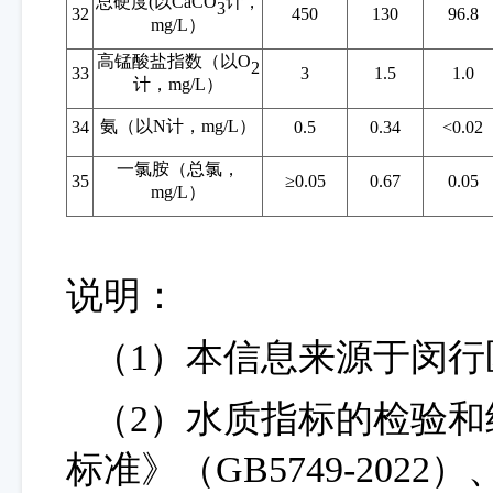
总硬度
(以CaCO
计，
3
32
450
130
96.8
mg/L）
高锰酸盐指数（以
O
2
33
3
1.5
1.0
计，
mg/L）
氨（以
N计，mg/L）
34
0.5
0.34
<0.02
一氯胺（总氯，
35
≥0.05
0.67
0.05
mg/L）
说明：
（
1）本信息来源于闵
（
2）水质指标的检验
标准》（GB5749-20
22
）