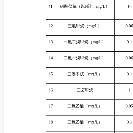
硝酸盐氮（以
N计，mg/L）
11
10
12
三氯甲烷（
mg/L）
0.06
13
一氯二溴甲烷（
mg/L）
0.1
14
二氯一溴甲烷（
mg/L）
0.06
mg/L）
15
三溴甲烷（
0.1
16
三卤甲烷
1
mg/L）
17
二氯乙酸（
0.05
mg/L）
18
三氯乙酸（
0.1