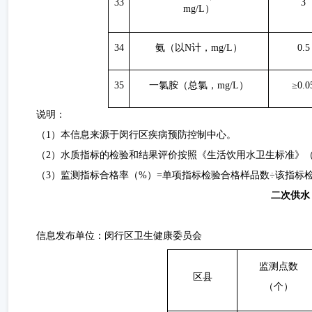
33
3
mg/L）
34
氨（以
N计，mg/L）
0.5
35
一氯胺（总氯，
mg/L）
≥0.0
说明：
（
1）本信息来源于闵行区疾病预防控制中心。
（
2）水质指标的检验和结果评价按照《生活饮用水卫生标准》（GB57
（
3）监测指标合格率（%）=单项指标检验合格样品数÷该指标检验
二次供水
信息发布单位：闵行区
卫生
健康
委员会
监测点数
区县
（个）