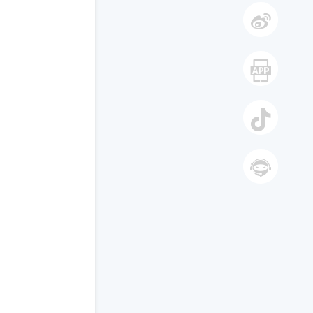
微信
微博
手机
抖音
智能答
复