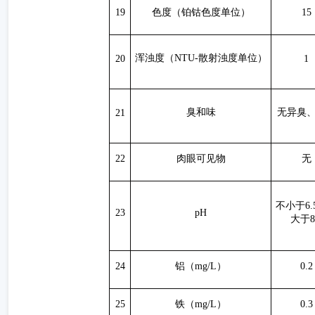
19
色度（铂钴色度单位）
15
浑浊度（
NTU-散射浊度单位）
20
1
臭和味
无异臭
21
22
肉眼可见物
无
不小于
6
23
pH
大于8
24
铝（
mg/L）
0.2
25
铁（
mg/L）
0.3