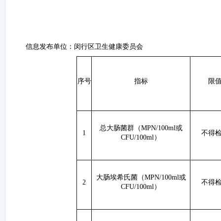
信息发布单位：闵行区
卫生
健康
委员会
序号
指标
限
总大肠菌群（
MPN/100ml或
1
不得
CFU/100ml）
大肠埃希氏菌（
MPN/100ml或
2
不得
CFU/100ml）