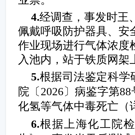
4.
经调查，事发时
王
佩戴呼吸防护器具、安
作业现场进行气体浓度
入池内，站于铁质网架
5.
根据司法鉴定科学
院
〔202
6
〕
病鉴字第
8
化氢等气体中毒死亡（
6.
根据
上海
化工院