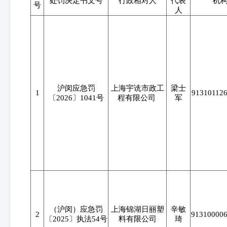
处罚决定书文号
行政相对人
代表
机
号
人
沪闵应急罚
上海宇诜市政工
梁士
1
91310112
〔2026〕1041号
程有限公司
军
（沪闵）应急罚
上海锦湖日丽塑
辛敏
2
91310000
〔2025〕执法54号
料有限公司
琦