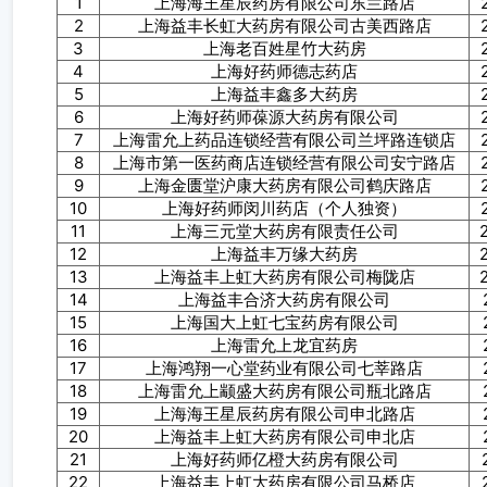
1
上海海王星辰药房有限公司东兰路店
2
上海益丰长虹大药房有限公司古美西路店
3
上海老百姓星竹大药房
4
上海好药师德志药店
5
上海益丰鑫多大药房
6
上海好药师葆源大药房有限公司
7
上海雷允上药品连锁经营有限公司兰坪路连锁店
8
上海市第一医药商店连锁经营有限公司安宁路店
9
上海金匮堂沪康大药房有限公司鹤庆路店
10
上海好药师闵川药店（个人独资）
11
上海三元堂大药房有限责任公司
12
上海益丰万缘大药房
13
上海益丰上虹大药房有限公司梅陇店
14
上海益丰合济大药房有限公司
15
上海国大上虹七宝药房有限公司
16
上海雷允上龙宜药房
17
上海鸿翔一心堂药业有限公司七莘路店
18
上海雷允上颛盛大药房有限公司瓶北路店
19
上海海王星辰药房有限公司申北路店
20
上海益丰上虹大药房有限公司申北店
21
上海好药师亿橙大药房有限公司
22
上海益丰上虹大药房有限公司马桥店