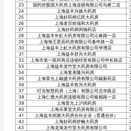
23
国药控股国大药房上海连锁有限公司马桥二店
24
上海益丰兴扬大药房
25
上海好药师亿民大药房
26
上海老百姓瑞和大药房
27
上海好药师闵驰药店
28
上海益丰长虹大药房有限公司沁春路一店
29
上海海王星辰药房有限公司春申路一店
30
上海益丰上虹大药房有限公司华漕店
31
上海益丰舒兴大药房
32
上海市第一医药商店连锁经营有限公司申长路店
33
上海益丰龙竹堂大药房有限公司
34
上海复美隆兴药房
35
上海雷允上颛盛大药房有限公司颛新药店
36
上海益丰愈兴大药房
37
叮当智慧药房（上海）有限公司北华路店
38
上海仁携大药房连锁有限公司银都路一店
39
上海雷允上沪闵药房
40
上海乐莱堂大药房有限公司
41
上海益丰闵惠大药房合伙企业（普通合伙）
42
上海好药师舒畅大药房
43
上海龙海龙竹堂大药房有限公司