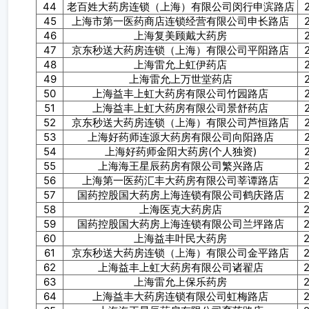
44
老百姓大药房连锁（上海）有限公司闵行申滨路店
45
上海市第一医药商店连锁经营有限公司申长路店
46
上海复美顾戴大药房
47
京东秒送大药房连锁（上海）有限公司平阳路店
48
上海雷允上虹伊药店
49
上海雷允上万世堂药店
50
上海益丰上虹大药房有限公司竹园路店
51
上海益丰上虹大药房有限公司景舒药店
52
京东秒送大药房连锁（上海）有限公司芦恒路店
53
上海好药师连源大药房有限公司向阳路店
54
上海好药师金阳大药房(个人独资)
55
上海海王星辰药房有限公司繁兴路店
56
上海第一医药汇丰大药房有限公司莘谭路店
57
国药控股国大药房上海连锁有限公司鹤庆路店
58
上海医克大药房店
59
国药控股国大药房上海连锁有限公司兰坪路店
60
上海益丰叶民大药房
61
京东秒送大药房连锁（上海）有限公司金平路店
62
上海益丰上虹大药房有限公司诸翟店
63
上海雷允上保乐药房
64
上海益丰大药房连锁有限公司虹梅路店