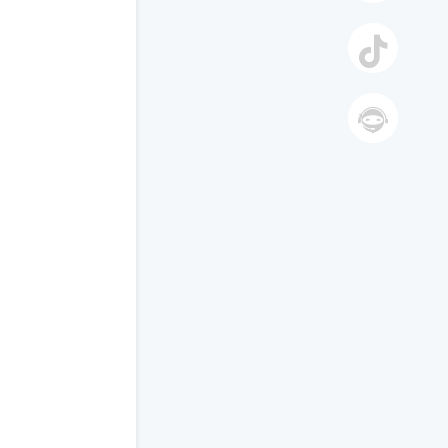
手机
抖音
智能答
复