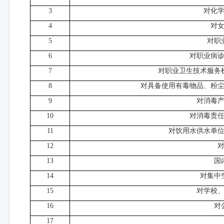
3
对化
4
对
5
对职
6
对职业病
7
对职业卫生技术服务
8
对具备使用有毒物品、粉
9
对消毒
10
对消毒责
11
对饮用水供水单
12
13
国
14
对集中
15
对学校
16
对
17