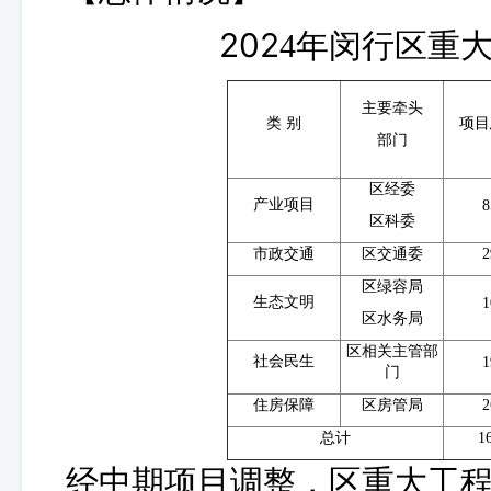
202
4年闵行区重
主要牵头
类
别
项目
部门
区经委
产业项目
8
区科委
市政交通
区交通委
2
区绿容局
生态文明
1
区水务局
区相关主管部
社会民生
1
门
住房保障
区房管局
2
总计
1
经中期项目调整，区重大工