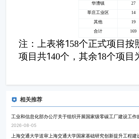
华漕镇
27
莘庄工业区
14
其他
19
合计
169
1
注
：
上表将
58个正式
项目
按
1
1
项目共
40
个
，其余
8
个项目
相关推荐
工业和信息化部办公厅关于组织开展国家级零碳工厂建设工作
2026-08-05
上海交通大学送审上海交通大学国家基础研究创新提升工程建