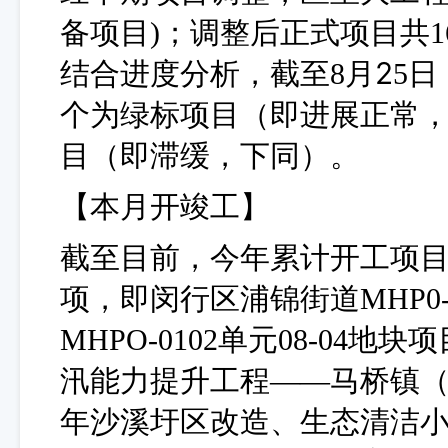
备项目
)；调整后正式项目共
2
结合
进度
分析
，
截至
8月
5日
个为绿标项目（即进展正常，
目
（
即滞缓，
下同）
。
【本月开竣工】
截至目前，今年累计开工项
项，即闵行区浦锦街道MHP0-1
MHPO-0102单元08-0
汛能力提升工程——马桥镇（
年沙溪圩区改造、生态清洁小