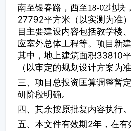
南至银春路，西至
18-02
27792平方米
（以实测为准
目
主要建设内容包括教学楼
应室外总体工程等。项目新
其中，地上建筑面积33810
（
以审定的
规划设计方案为
三、项目总投资匡算调整暂
研阶段明确
。
四、其余按原批复内容执行
2年，在有
五
、
本文件有效期