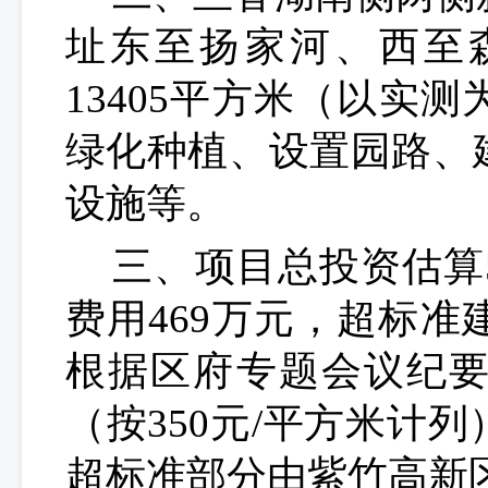
址
东至扬家河
、西至
13405平方米
（以实测
绿化种植、设置园路
、
设施等。
三、项目总投资估算
费用
469
万元
，超标准
根据区府专题会议
纪
（按
350元/平方米
计列
超标准部分由紫竹
高新