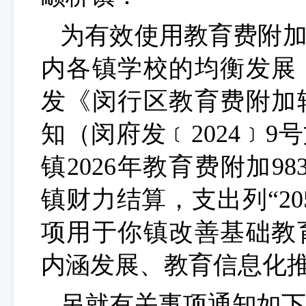
为有效使用教育费附
内各镇学校的均衡发展
发《闵行区教育费附加
知（闵府发﹝
2024
﹞
9
号
镇
2026
年教育费附加
98
镇财力结算，支出列“
20
项用于你镇改善基础教
内涵发展、教育信息化
另就有关事项通知如下