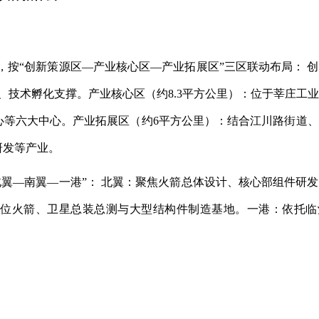
心，按“创新策源区—产业核心区—产业拓展区”三区联动布局： 
、技术孵化支撑。产业核心区（约8.3平方公里）：位于莘庄工
心等六大中心。产业拓展区（约6平方公里）：结合江川路街道
研发等产业。
“北翼—南翼—一港”： 北翼：聚焦火箭总体设计、核心部组件研
位火箭、卫星总装总测与大型结构件制造基地。一港：依托临